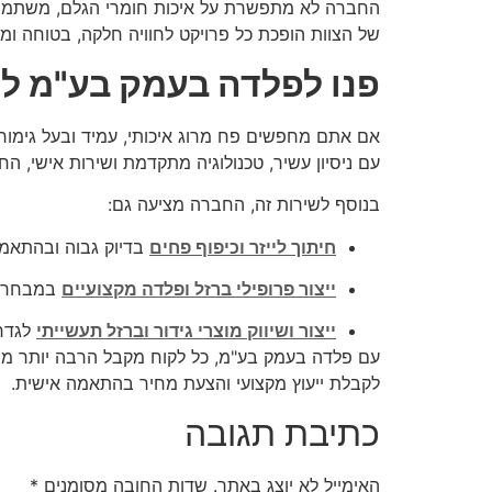
החברה לא מתפשרת על איכות חומרי הגלם, משתמשת 
של הצוות הופכת כל פרויקט לחוויה חלקה, בטוחה ומ
פנו לפלדה בעמק בע"מ לה
אם אתם מחפשים
פח מרוג איכותי, עמיד ובעל גי
עם ניסיון עשיר, טכנולוגיה מתקדמת ושירות אישי, 
בנוסף לשירות זה, החברה מציעה גם:
חיתוך לייזר וכיפוף פחים
בדיוק גבוה ובהתאמה
ייצור פרופילי ברזל ופלדה מקצועיים
במבחר מי
ייצור ושיווק מוצרי גידור וברזל תעשייתי
לגדרו
עם
פלדה בעמק בע"מ
, כל לקוח מקבל הרבה יותר מ
לקבלת ייעוץ מקצועי והצעת מחיר בהתאמה אישית.
כתיבת תגובה
האימייל לא יוצג באתר.
שדות החובה מסומנים
*