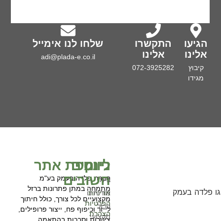
הגיעו
התקשרו
שלחו לנו אימייל
אלינו
אלינו
adi@plada-e.co.il
קיבוץ
072-3925282
מגידו
ניווט
לינקים
מפת אתר
חשובים
חברת פלדה בעמק בע"מ
בית
מתמחה במתן פתרונות ברזל
מדיניות
אודותינו
מקצועיים לכל צורך, כולל חיתוך
הפרטיות
ברזל
לייזר וכיפוף פח, ייצור פרופילים,
הצהרת
מקצועי
צינורות וסבכות בהתאמה