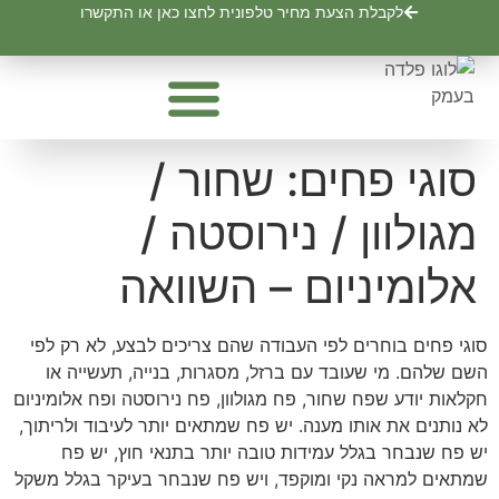
לתוכן
לקבלת הצעת מחיר טלפונית לחצו כאן או התקשרו
פח מגולוון שחור
איסכוריות ופנלים
פרופילים וצינורות
פחים מגולוונים – ערגול פחים אלומיניום
סוגי פחים: שחור /
מגולוון / נירוסטה /
אלומיניום – השוואה
סוגי פחים בוחרים לפי העבודה שהם צריכים לבצע, לא רק לפי
השם שלהם. מי שעובד עם ברזל, מסגרות, בנייה, תעשייה או
חקלאות יודע שפח שחור, פח מגולוון, פח נירוסטה ופח אלומיניום
לא נותנים את אותו מענה. יש פח שמתאים יותר לעיבוד ולריתוך,
יש פח שנבחר בגלל עמידות טובה יותר בתנאי חוץ, יש פח
שמתאים למראה נקי ומוקפד, ויש פח שנבחר בעיקר בגלל משקל