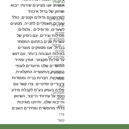
נגישות
רשתות
אישית. אנו מציעים שירותי ייבוא
וגידור
ושיווק של ברזל איכותי
לפרויקטים גדולים וקטנים, כולל
פרופילים
שערים חשמליים לחנייה, מנועים
וצינורות
לשערים, פרופילים , גלגלים,
פחים
מסילות וצירים. עם ניסיון של
מגולוונים
עשרות שנים בתחום המסחר
– ערגול
בברזל, אנו מספקים מוצרים
פחים
באיכות הגבוהה ביותר, עם דגש
אלומיניום
על שירות מקצועי, אמין ומהיר.
פחים
המוצרים שלנו מיועדים לענפי
המתכת, התעשייה החקלאית,
איסכוריות
מסגריות, חברות בנייה ומוסדות
ופנלים
ציבוריים ופרטיים. צרו קשר עם
פח
פלדה בעמק בע"מ לקבלת מידע
מגולוון
נוסף על שירותי הייצור, השיווק
שחור
והייבוא שלנו, ותיהנו מאיכות
בלוג
בלתי מתפשרת ומחירים הוגנים.
צרו
קשר