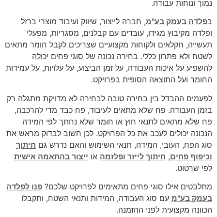
נמוך ונוחות עבודה.
ב
פלדה בעמק בע"מ
, חברה לייצור, שיווק ועיבוד מוצרי ברזל
ופלדה מקיבוץ מגידו, עובדים עם קבלנים, מסגריות, מפעלי
תעשייה, חקלאים ולקוחות מקצועיים שצריכים לקבל חומר מתאים
לשטח ולא פתרון כללי. בחירה נכונה של סוגי פחים יכולה
להשפיע על איכות העבודה, על זמן הביצוע, על עלויות, על עמידות
החומר ועל התוצאה הסופית בפרויקט.
לפעמים ההבדל בין בחירה טובה לבחירה לא מדויקת מתגלה רק
בזמן העבודה. פח שלא מתאים לעיבוד, פח כבד מדי להרכבה,
פח שלא מתאים לתנאי חוץ או חומר שלא נחתך לפי המידה
הנכונה יכולים לעכב את כל הפרויקט. לכן חשוב לבדוק מראש את
סוג הפח, העובי, המידה, תנאי השימוש והאם נדרש גם
חיתוך
וכיפוף פחים
,
חיתוך לייזר ופלזמה
או
ייצור בהתאמה אישית
לפי שרטוט.
מתלבטים אילו סוגי פחים מתאימים לפרויקט שלכם?
פנו לפלדה
בעמק בע"מ
עם סוג העבודה, המידות ותנאי השטח, ותקבלו
הכוונה מקצועית לפני ההזמנה.