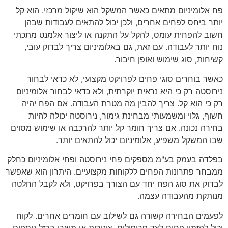
פח אלומיניום מתאים כאשר המשקל הוא שיקול מרכזי. הוא קל
יותר ביחס לפחים אחרים, ולכן יכול להתאים לעבודות שבהן
חשוב להפחית עומס, להקל על התקנה או ליצור אלמנט מתכתי
נוח יותר לעבודה. עם זאת, גם באלומיניום צריך לבדוק עובי,
קשיחות, סוג שימוש ואופן חיבור.
כאשר בוחרים סוגי פחים לפרויקט מקצועי, לא כדאי לבחור
נירוסטה רק כי היא נראית יוקרתית, ולא כדאי לבחור אלומיניום
רק כי הוא קל. צריך להבין מה מטרת העבודה. אם הפח יהיה
חשוף, גלוי ומשמעותי מבחינת גימור, נירוסטה יכולה להיות
בחירה נכונה. אם צריך חומר קל יותר להרכבה או שימוש מסוים
שבו המשקל משפיע, אלומיניום יכול להתאים יותר.
בפלדה בעמק בע"מ מספקים פחי נירוסטה ופחי אלומיניום כחלק
ממבחר פתרונות הפחים ללקוחות מקצועיים. היתרון הוא שאפשר
לבדוק את סוג הפח יחד עם הצורך בפרויקט, ולא לקבל החלטה
מנותקת מהעבודה עצמה.
לפעמים הבחירה קשורה גם לשילוב עם חומרים אחרים. לקוח
יכול להזמין פחים לצד פרופילים, צינורות או מוצרי ברזל נוספים,