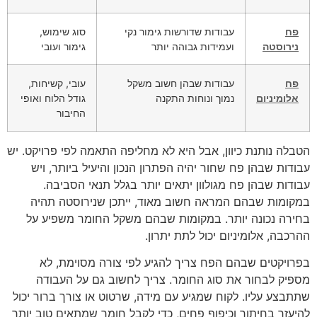
פח
עבודות שדורשות גימור נקי
סוג שימוש,
נירוסטה
ועמידות גבוהה יותר
גימור ועובי
פח
עבודות שבהן חשוב משקל
עובי, קשיחות,
אלומיניום
נמוך ונוחות התקנה
גודל הלוח ואופי
החיבור
הטבלה נותנת כיוון, אבל היא לא מחליפה התאמה לפי פרויקט. יש
עבודות שבהן פח שחור יהיה הפתרון הנכון והיעיל ביותר, ויש
עבודות שבהן פח מגולוון יתאים יותר בגלל תנאי הסביבה.
במקומות שבהם המראה חשוב מאוד, ייתכן שנירוסטה תהיה
בחירה נכונה יותר. במקומות שבהם משקל החומר משפיע על
ההרכבה, אלומיניום יכול לתת יתרון.
בפרויקטים שבהם הפח צריך להגיע לפי צורה מסוימת, לא
מספיק לבחור את סוג החומר. צריך לחשוב גם על העבודה
שתתבצע עליו. לקוח שמגיע עם מידה, שרטוט או צורך ברור יכול
להיעזר בחיתוך וכיפוף פחים, כדי לקבל חומר שמתאים טוב יותר