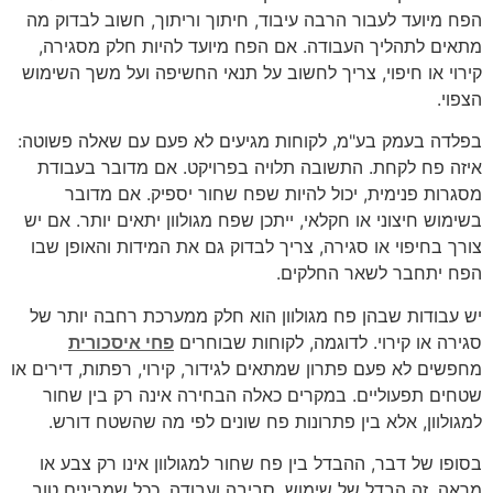
הפח מיועד לעבור הרבה עיבוד, חיתוך וריתוך, חשוב לבדוק מה
מתאים לתהליך העבודה. אם הפח מיועד להיות חלק מסגירה,
קירוי או חיפוי, צריך לחשוב על תנאי החשיפה ועל משך השימוש
הצפוי.
בפלדה בעמק בע"מ, לקוחות מגיעים לא פעם עם שאלה פשוטה:
איזה פח לקחת. התשובה תלויה בפרויקט. אם מדובר בעבודת
מסגרות פנימית, יכול להיות שפח שחור יספיק. אם מדובר
בשימוש חיצוני או חקלאי, ייתכן שפח מגולוון יתאים יותר. אם יש
צורך בחיפוי או סגירה, צריך לבדוק גם את המידות והאופן שבו
הפח יתחבר לשאר החלקים.
יש עבודות שבהן פח מגולוון הוא חלק ממערכת רחבה יותר של
סגירה או קירוי. לדוגמה, לקוחות שבוחרים
פחי איסכורית
מחפשים לא פעם פתרון שמתאים לגידור, קירוי, רפתות, דירים או
שטחים תפעוליים. במקרים כאלה הבחירה אינה רק בין שחור
למגולוון, אלא בין פתרונות פח שונים לפי מה שהשטח דורש.
בסופו של דבר, ההבדל בין פח שחור למגולוון אינו רק צבע או
מראה. זה הבדל של שימוש, סביבה ועבודה. ככל שמבינים טוב