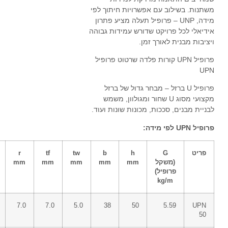
משתנות. בשילוב עם אפשרויות חיתוך לפי
מידה, UNP – פרופיל תעלה מציע פתרון
אידיאלי לכל פרויקט שדורש עמידות גבוהה
ויציבות מבנית לאורך זמן.
פרופיל UPN קורות פלדה שרטוט פרופיל
UPN
פרופיל U ברזל – מבחר גדול של ברזל
מקצועי מסוג U שחור ומגולוון, משמש
לבניית מבנים, סככות, מכונות שונות ועוד.
פרופיל UPN לפי מידה:
פריט
G
h
b
tw
tf
r
(משקל
mm
mm
mm
mm
mm
פרופיל)
kg/m
7.0
7.0
5.0
38
50
5.59
UPN
50