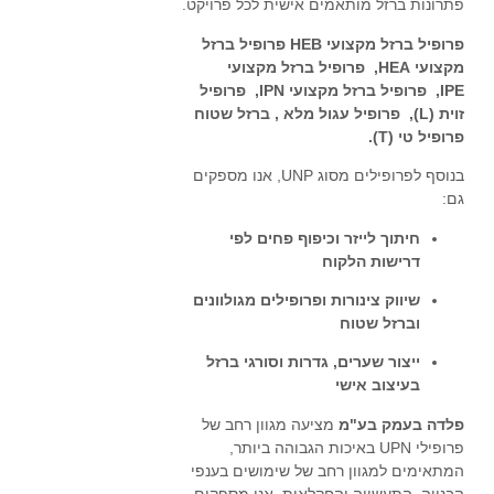
פתרונות ברזל מותאמים אישית לכל פרויקט.
פרופיל ברזל מקצועי HEB
פרופיל ברזל
מקצועי HEA
,
פרופיל ברזל מקצועי
IPE
,
פרופיל ברזל מקצועי IPN
,
פרופיל
זוית (L)
,
פרופיל עגול מלא
,
ברזל שטוח
פרופיל טי (T)
.
בנוסף לפרופילים מסוג UNP, אנו מספקים
גם:
חיתוך לייזר וכיפוף פחים לפי
דרישות הלקוח
שיווק צינורות ופרופילים מגולוונים
וברזל שטוח
ייצור שערים, גדרות וסורגי ברזל
בעיצוב אישי
פלדה בעמק בע"מ
מציעה מגוון רחב של
פרופילי UPN באיכות הגבוהה ביותר,
המתאימים למגוון רחב של שימושים בענפי
הבנייה, התעשייה והחקלאות. אנו מספקים