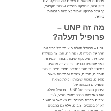
פתרונות מותאמים אישית לכל פרויקט, עם
דיוק גבוה, אספקה מהירה ושירות מקצועי,
כך שכל פרויקט יעמוד בציפיות הגבוהות
ביותר.
מה זה UNP –
פרופיל תעלה?
UNP – פרופיל תעלה הוא פרופיל ברזל עם
חתך של תעלה (U) פתוחה, המיוצר מפלדה
איכותית המספקת יציבות גבוהה ועמידות
בפני עומסים כבדים. פרופיל זה מתאים
במיוחד לשימוש במבנים תעשייתיים, קירות
תומכים, סככות, גשרים ופתרונות גישור
נוספים, בזכות יציבותו ויכולת נשיאת
העומסים הגבוהה שלו.
היתרון המרכזי של UNP – פרופיל תעלה
הוא הגמישות הרבה שהוא מציע, לצד
יציבות מבנית מצוינת. זה מאפשר שימוש בו
לא רק במבנים יציבים, אלא גם במבנים
שמחייבים התאמה מדויקת למידות