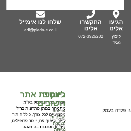
הגיעו
התקשרו
שלחו לנו אימייל
אלינו
אלינו
adi@plada-e.co.il
קיבוץ
072-3925282
מגידו
ניווט
לינקים
מפת אתר
חשובים
חברת פלדה בעמק בע"מ
בית
מתמחה במתן פתרונות ברזל
מדיניות
אודותינו
מקצועיים לכל צורך, כולל חיתוך
הפרטיות
ברזל
לייזר וכיפוף פח, ייצור פרופילים,
הצהרת
מקצועי
צינורות וסבכות בהתאמה
נגישות