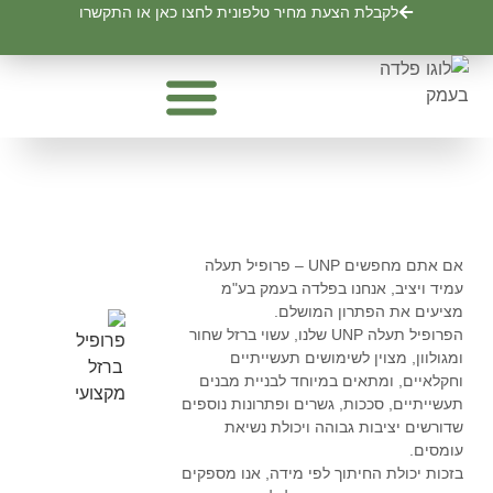
לתוכן
לקבלת הצעת מחיר טלפונית לחצו כאן או התקשרו
פח מגולוון שחור
איסכוריות ופנלים
פרופילים וצינורות
פחים מגולוונים – ערגול פחים אלומיניום
UNP – פרופיל תעלה
אם אתם מחפשים UNP – פרופיל תעלה
עמיד ויציב, אנחנו בפלדה בעמק בע"מ
מציעים את הפתרון המושלם.
הפרופיל תעלה UNP שלנו, עשוי ברזל שחור
ומגולוון, מצוין לשימושים תעשייתיים
וחקלאיים, ומתאים במיוחד לבניית מבנים
תעשייתיים, סככות, גשרים ופתרונות נוספים
שדורשים יציבות גבוהה ויכולת נשיאת
עומסים.
בזכות יכולת החיתוך לפי מידה, אנו מספקים