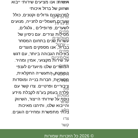
רשתות
אישית. אנו מציעים שירותי ייבוא
וגידור
ושיווק של ברזל איכותי
לפרויקטים גדולים וקטנים, כולל
פרופילים
שערים חשמליים לחנייה, מנועים
וצינורות
לשערים, פרופילים , גלגלים,
פחים
מסילות וצירים. עם ניסיון של
מגולוונים
עשרות שנים בתחום המסחר
– ערגול
בברזל, אנו מספקים מוצרים
פחים
באיכות הגבוהה ביותר, עם דגש
אלומיניום
על שירות מקצועי, אמין ומהיר.
פחים
המוצרים שלנו מיועדים לענפי
המתכת, התעשייה החקלאית,
איסכוריות
מסגריות, חברות בנייה ומוסדות
ופנלים
ציבוריים ופרטיים. צרו קשר עם
פח
פלדה בעמק בע"מ לקבלת מידע
מגולוון
נוסף על שירותי הייצור, השיווק
שחור
והייבוא שלנו, ותיהנו מאיכות
בלוג
בלתי מתפשרת ומחירים הוגנים.
צרו
קשר
© 2026 כל הזכויות שמורות