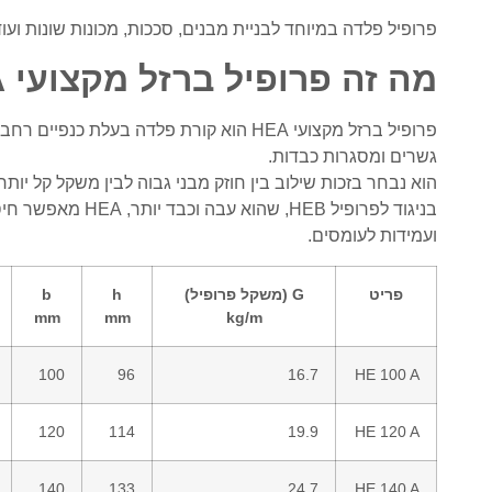
פרופיל פלדה במיוחד לבניית מבנים, סככות, מכונות שונות ועוד
מה זה פרופיל ברזל מקצועי HEA?
פרופיל ברזל מקצועי HEA הוא קורת פלדה בע
גשרים ומסגרות כבדות.
הוא נבחר בזכות שילוב בין חוזק מבני גבוה לבין משקל קל יותר
בניגוד לפרופיל HEB
ועמידות לעומסים.
פריט
G (משקל פרופיל)
h
b
mm
mm
kg/m
100
96
16.7
HE 100 A
120
114
19.9
HE 120 A
140
133
24.7
HE 140 A