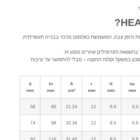
.
לת כנפיים רחבות ודופן עבה, המשמשת כאלמנט מרכזי בבנייה תעשייתית,
 בהשוואה לפרופילים אחרים מסוג H.
, שהוא עבה וכבד יותר, HEA מאפשר חיסכון במשקל וקלות התקנה – מבלי להתפשר על יציבות
d
hi
A
r
tf
tw
mm
mm
cm²
mm
mm
mm
56
80
21.24
12
8.0
5.0
74
98
25.34
12
8.0
5.0
92
116
31.42
12
8.5
5.5