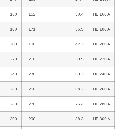
160
152
30.4
HE 160 A
180
171
35.5
HE 180 A
200
190
42.3
HE 200 A
220
210
50.5
HE 220 A
240
230
60.3
HE 240 A
260
250
68.2
HE 260 A
280
270
76.4
HE 280 A
300
290
88.3
HE 300 A