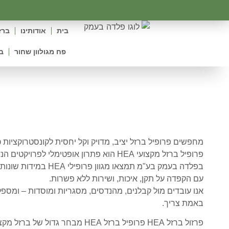
לתוכן
בית
אודותינו
ברז
פח מגולוון שחור
ב
פ
מחפשים פרופיל ברזל יציב, מדויק וקל יחסית לקונסטרוקציות 
פרופיל ברזל מקצועי HEA הוא פתרון אופטימלי לפרויקטים הנדסיים, מבניים ותעשייתיים.
בפלדה בעמק בע"מ תמצאו
עם הקפדה על תקן, איכות, ושירות ללא פשרות.
אנו עובדים מול קבלנים, מהנדסים, מסגריות ומוסדות – ומספק
באמת צריך.
פרזול ברזל HEA פרופיל ברזל HEA מבחר גדול של ברזל מקצועי מסוג HEA שחור ומגולוון