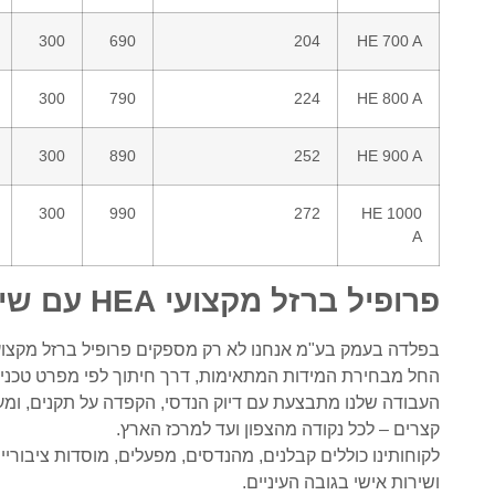
300
690
204
HE 700 A
300
790
224
HE 800 A
300
890
252
HE 900 A
300
990
272
HE 1000
A
פרופיל ברזל מקצועי HEA עם שירות מלא
בפלדה בעמק בע"מ אנחנו לא רק מספקים פרופיל ברזל מקצועי HEA – אנחנו מלווים אותך לכל אורך הד
החל מבחירת המידות המתאימות, דרך חיתוך לפי מפרט טכני ו
העבודה שלנו מתבצעת עם דיוק הנדסי, הקפדה על תקנים, ומע
קצרים – לכל נקודה מהצפון ועד למרכז הארץ.
לקוחותינו כוללים קבלנים, מהנדסים, מפעלים, מוסדות ציבוריים
ושירות אישי בגובה העיניים.