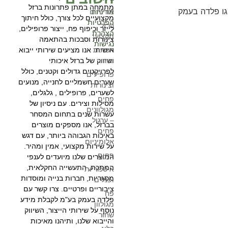
מתמחה במתן פתרונות ברזל
מדיניות
אודותינו
מקצועיים לכל צורך, כולל חיתוך
הפרטיות
ברזל
לייזר וכיפוף פח, ייצור פרופילים,
הצהרת
מקצועי
צינורות וסבכות בהתאמה
נגישות
רשתות
אישית. אנו מציעים שירותי ייבוא
וגידור
ושיווק של ברזל איכותי
לפרויקטים גדולים וקטנים, כולל
פרופילים
שערים חשמליים לחנייה, מנועים
וצינורות
לשערים, פרופילים , גלגלים,
פחים
מסילות וצירים. עם ניסיון של
מגולוונים
עשרות שנים בתחום המסחר
– ערגול
בברזל, אנו מספקים מוצרים
פחים
באיכות הגבוהה ביותר, עם דגש
אלומיניום
על שירות מקצועי, אמין ומהיר.
פחים
המוצרים שלנו מיועדים לענפי
המתכת, התעשייה החקלאית,
איסכוריות
מסגריות, חברות בנייה ומוסדות
ופנלים
ציבוריים ופרטיים. צרו קשר עם
פח
פלדה בעמק בע"מ לקבלת מידע
מגולוון
נוסף על שירותי הייצור, השיווק
שחור
והייבוא שלנו, ותיהנו מאיכות