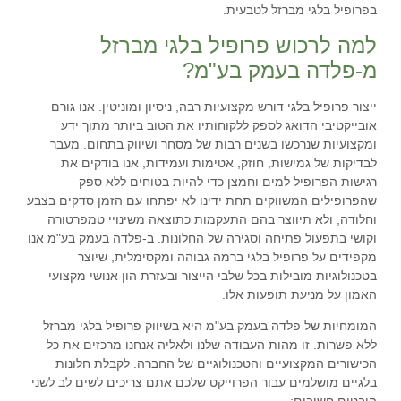
בפרופיל בלגי מברזל לטבעית.
למה לרכוש פרופיל בלגי מברזל
מ-פלדה בעמק בע"מ?
ייצור פרופיל בלגי דורש מקצועיות רבה, ניסיון ומוניטין. אנו גורם
אובייקטיבי הדואג לספק ללקוחותיו את הטוב ביותר מתוך ידע
ומקצועיות שנרכשו בשנים רבות של מסחר ושיווק בתחום. מעבר
לבדיקות של גמישות, חוזק, אטימות ועמידות, אנו בודקים את
רגישות הפרופיל למים וחמצן כדי להיות בטוחים ללא ספק
שהפרופילים המשווקים תחת ידינו לא יפתחו עם הזמן סדקים בצבע
וחלודה, ולא תיווצר בהם התעקמות כתוצאה משינויי טמפרטורה
וקושי בתפעול פתיחה וסגירה של החלונות. ב-פלדה בעמק בע"מ אנו
מקפידים על פרופיל בלגי ברמה גבוהה ומקסימלית, שיוצר
בטכנולוגיות מובילות בכל שלבי הייצור ובעזרת הון אנושי מקצועי
האמון על מניעת תופעות אלו.
המומחיות של
פלדה בעמק בע"מ
היא בשיווק פרופיל בלגי מברזל
ללא פשרות. זו מהות העבודה שלנו ולאליה אנחנו מרכזים את כל
הכישורים המקצועיים והטכנולוגיים של החברה. לקבלת חלונות
בלגיים מושלמים עבור הפרוייקט שלכם אתם צריכים לשים לב לשני