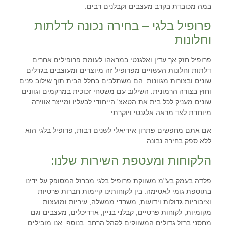
במה מכובדת בקרב מעצבים וקבלנים רבים.
פרופיל בלגי – בחירה נכונה לדלתות
וחלונות
פרופיל חזק אך עדין ואלגנטי במראהו לעומת פרופילים אחרים.
דלתות וחלונות העשויים מפרופיל זה מיוצרים ומעוצבים בגדלים
שונים ובצורות מגוונות. הם משתלבים בחלל הבית תוך שילוב פנים
וחוץ בצורה הרמונית. השילוב עם משטחי זכוכית במרקמים וגוונים
שונים מעניק לכל בית את הטאצ' הייחודי לבעליו ומייצר אווירה
מיוחדת לצד מראה אלגנטי ויוקרתי.
אם אתם מחפשים פתרון אידיאלי לשנים רבות, פרופיל בלגי הוא
ללא ספק בחירה נבונה.
הלקוחות ומעטפת השירות שלנו:
פלדה בעמק בע"מ
משווקת פרופיל בלגי מברזל המסופק על ידינו
בתוספת גומי לאטימה. בין לקוחותינו קיימות חברות פרטיות
וציבוריות גדולות וידועות, משרדי ממשלה, עיריות ומועצות
מקומיות, לקוחות פרטיים, קבלני בניין, אדריכלים, מעצבים וגם
מחסני ברזל גדולים המשווקים לקהל הרחב. בנוסף, אנו מובילים