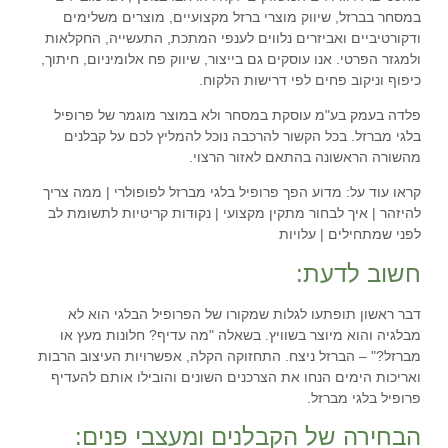
במסחר בברזל, שיווק מוצרי ברזל מקצועיים, מוצרים משלימים
ודקורטיביים ואביזרים נלווים לענפי המתכת, התעשייה, החקלאות
ולמגזר הפרטי. אנו עוסקים גם בייצור, שיווק פח אלומיניום, חיתוך,
כיפוף וניקוב פחים לפי דרישות הלקוח.
פלדה בעמק בע"מ
עוסקת במסחר ולא במוצר מוגמר של פרופיל
בלגי מברזל. בכל הקשור להרכבה נוכל להמליץ לכם על קבלנים
מהשורה הראשונה בהתאם לאזור הרצוי.
קראו עוד על: מדוע הפך פרופיל בלגי מברזל לפופולרי | ממה צריך
להיזהר | איך לבחור מתקין מקצועי | נקודות קריטיות לתשומת לב
לפני שמתחילים | עלויות
חשוב לדעת:
דבר ראשון תופתעו לגלות שמקורו של הפרופיל הבלגי הוא לא
מבלגיה והוא מיוצר בשוויץ. בשאלה "מה עדיף? חלונות מעץ או
מברזל?" – הברזל ניצח. התחזוקה הקלה, אפשרויות העיצוב הרבות
ואריכות הימים הנחו את הצרכנים השונים והובילו אותם להעדיף
פרופיל בלגי מברזל.
הבחירה של הקבלנים ומעצבי פנים: