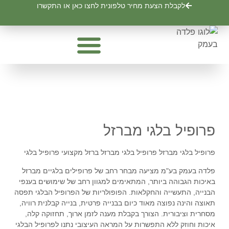
לתוכן
לקבלת הצעת מחיר טלפונית לחצו כאן או התקשרו
פח מגולוון שחור
איסכוריות ופנלים
פרופילים וצינורות
פחים מגולוונים – ערגול פחים אלומיניום
פרופיל בלגי מברזל
פרופיל בלגי מברזל
פרופיל בלגי מברזל
פרופיל בלגי מברזל
ברזל מקצועי
פרופיל בלגי
פלדה בעמק בע"מ
מציעה מבחר רחב של פרופילים בלגיים מברזל
באיכות הגבוהה ביותר, המתאימים למגוון רחב של שימושים בענפי
הבנייה, התעשייה והחקלאות. הפופולריות של הפרופיל הבלגי תפסה
תאוצה והינה נפוצה מאוד כיום בבנייה פרטית, בנייה קבלנית רוויה,
מסחרית וציבורית. הצורך בקבלת מענה לזמן ארוך, תחזוקה קלה,
איכות וחוזק ללא התפשרות על המראה העיצובי נתנו לפרופיל הבלגי