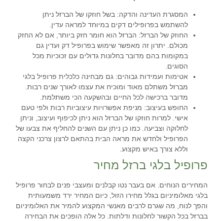
המסגרת העדינה והדקה
: בשל חוזקו של הברזל ניתן
להשתמש בפרופילים דקים במיוחד למראה עדין.
החוזק של הברזל
: הברזל הוא חומר חזק ביותר, אם לא החזק
מכולם. יתרון זה מאפשר שימוש בפרופיל דק ועדין גם
במקומות בהם מדובר בחלונות גדולים עם זכוכיות מכל
הסוגים.
אטימות ועמידות גבוהים
: גם מבחינה כלכלית פרופיל בלגי
מברזל משתלם מאוד ומוכיח את עצמו לאורך שנים רבות.
מדובר ברכישה לכל החיים ובהשקעה הכי משתלמת.
החופש בעיצוב
: מניפת אפשרויות עיצוביות רבות ולפי טעם
אישי. למרות חוזקו של הברזל הוא ניתן לכיפוף ועיצוב, וניתן
לחלוקה וצביעה. כמו כן ניתן עם השנים להחליף את צבעו של
הפרופיל ולחדש את מראה הבית בהתאם לרצון צרכני הקצה
וללא צורך באיש מקצוע.
פרופיל בלגי ברזל מחיר
המחירים הנוחים. אם בעבר נטו קבלנים ומעצבי פנים לבחור פרופיל
בלגי מאלומיניום בגלל מחירו הזול, כיום המחיר ירד משמעותית
והפך לנוח, מה שגרם לרבים מאנשי המקצוע להמיר את האלומיניום
בברזל בכל הקשור לחלונות ודלתות. כל אלה הופכים את הבחירה