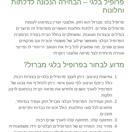
פרופיל בלגי – הבחירה הנכונה לדלתות
וחלונות
פרופיל בלגי מברזל הוא חזק, אלגנטי ועדין במראהו לעומת
פרופילים אחרים. דלתות וחלונות העשויים מפרופיל זה מיוצרים
בגדלים ובצורות מגוונות, ומשתלבים בחלל הבית בצורה הרמונית.
הפרופיל הבלגי מאפשר שילוב של משטחי זכוכית עם מרקמים
וגוונים שונים, מה שמעניק לכל בית את הטאצ' הייחודי לו ומייצר
אווירה מיוחדת לצד מראה אלגנטי ויוקרתי.
מדוע לבחור בפרופיל בלגי מברזל?
גמישות בעיצוב
: ניתן לעצב פרופילים בלגיים בצורות רבות,
כולל כיפוף ועיצוב לפי טעם אישי. ניתן להחליף את צבעו של
הפרופיל לאורך השנים ולחדש את מראה הבית בהתאם לרצון
הלקוח.
חוזק ועמידות
: הפרופיל הבלגי מברזל חזק ועמיד במיוחד,
מתאים לכל סוגי החלונות, כולל זכוכיות כבדות ותריסים
מובנים.
תחזוקה קלה
: תחזוקה קלה לאורך שנים רבות.
מחיר נוח
: המחירים של הפרופילים הבלגיים ירדו משמעותית