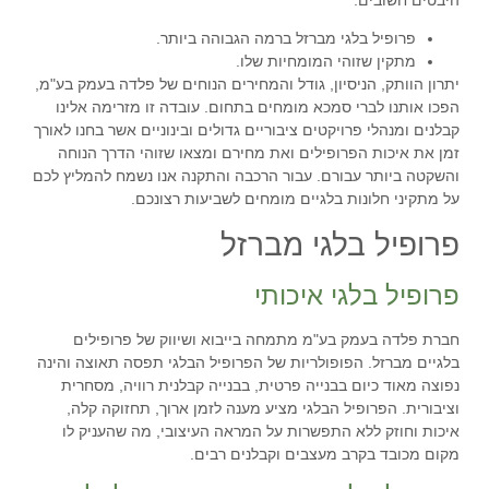
היבטים חשובים:
פרופיל בלגי מברזל ברמה הגבוהה ביותר
.
מתקין שזוהי המומחיות שלו
.
יתרון הוותק, הניסיון, גודל והמחירים הנוחים של
פלדה בעמק בע"מ
,
הפכו אותנו לברי סמכא מומחים בתחום. עובדה זו מזרימה אלינו
קבלנים ומנהלי פרויקטים ציבוריים גדולים ובינוניים אשר בחנו לאורך
זמן את איכות הפרופילים ואת מחירם ומצאו שזוהי הדרך הנוחה
והשקטה ביותר עבורם. עבור הרכבה והתקנה אנו נשמח להמליץ לכם
על מתקיני חלונות בלגיים מומחים לשביעות רצונכם.
פרופיל בלגי מברזל
פרופיל בלגי איכותי
חברת פלדה בעמק בע"מ מתמחה בייבוא ושיווק של פרופילים
בלגיים מברזל. הפופולריות של הפרופיל הבלגי תפסה תאוצה והינה
נפוצה מאוד כיום בבנייה פרטית, בבנייה קבלנית רוויה, מסחרית
וציבורית. הפרופיל הבלגי מציע מענה לזמן ארוך, תחזוקה קלה,
איכות וחוזק ללא התפשרות על המראה העיצובי, מה שהעניק לו
מקום מכובד בקרב מעצבים וקבלנים רבים.