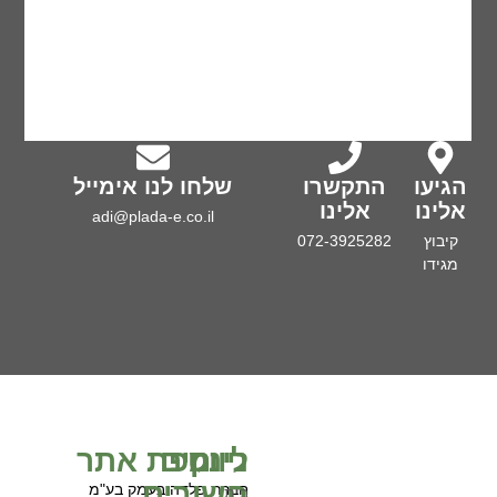
הגיעו
התקשרו
שלחו לנו אימייל
אלינו
אלינו
adi@plada-e.co.il
קיבוץ
072-3925282
מגידו
ניווט
לינקים
מפת אתר
חשובים
חברת פלדה בעמק בע"מ
בית