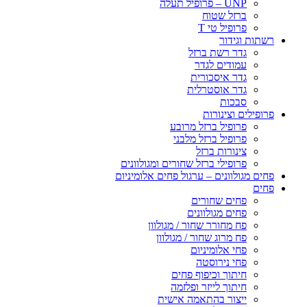
UNP – פרופיל תעלה
ברזל שטוח
פרופיל טי T
רשתות וגידור
גדר רשת ברזל
עמודים לגדר
גדר איסכורית
גדר אוסטרלית
סבכות
פרופילים וצינורות
פרופיל ברזל מרובע
פרופיל ברזל מלבני
צינורות ברזל
פרופילי ברזל שחורים ומגולוונים
פחים מגולוונים – ערגול פחים אלומיניום
פחים
פחים שחורים
פחים מגולוונים
פח מחורר שחור / מגולוון
פח מרוג שחור / מגולוון
פחי אלומיניום
פחי נירוסטה
חיתוך וכיפוף פחים
חיתוך לייזר ופלזמה
ייצור בהתאמה אישית