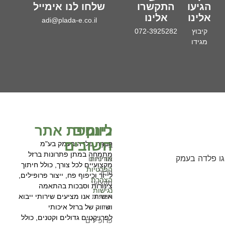
הגיעו
התקשרו
שלחו לנו אימייל
אלינו
אלינו
adi@plada-e.co.il
קיבוץ
072-3925282
מגידו
ניווט
לינקים
מפת אתר
חשובים
חברת פלדה בעמק בע"מ
בית
מתמחה במתן פתרונות ברזל
מדיניות
אודותינו
מקצועיים לכל צורך, כולל חיתוך
הפרטיות
ברזל
לייזר וכיפוף פח, ייצור פרופילים,
הצהרת
מקצועי
צינורות וסבכות בהתאמה
נגישות
רשתות
אישית. אנו מציעים שירותי ייבוא
וגידור
ושיווק של ברזל איכותי
לפרויקטים גדולים וקטנים, כולל
פרופילים