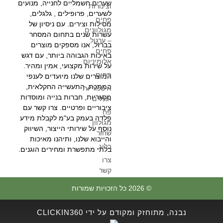
שערים חשמליים לחנייה, מנועים
וצינורות
לשערים, פרופילים , גלגלים,
פחים
מסילות וצירים. עם ניסיון של
מגולוונים
עשרות שנים בתחום המסחר
– ערגול
בברזל, אנו מספקים מוצרים
פחים
באיכות הגבוהה ביותר, עם דגש
אלומיניום
על שירות מקצועי, אמין ומהיר.
פחים
המוצרים שלנו מיועדים לענפי
המתכת, התעשייה החקלאית,
איסכוריות
מסגריות, חברות בנייה ומוסדות
ופנלים
ציבוריים ופרטיים. צרו קשר עם
פח
פלדה בעמק בע"מ לקבלת מידע
מגולוון
נוסף על שירותי הייצור, השיווק
שחור
והייבוא שלנו, ותיהנו מאיכות
בלוג
בלתי מתפשרת ומחירים הוגנים.
צרו
קשר
© 2026 כל הזכויות שמורות
נבנה, מתוחזק ומקודם על ידי CLICKIN360