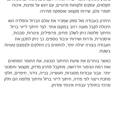
חקלאים, עסקים ולקוחות פרטיים, עם דגש על זמינות, איכות
חומרי גלם, שירות מקצועי ואספקה מהירה.
היתרון בעבודה מול ספק שמכיר את עולם הברזל והפלדה הוא
היכולת לקבל מענה רחב במקום אחד. לצד חיתוך לייזר ברזל
וחיתוך פלזמה ניתן לשלב פחים, פרופילים, צינורות, סבכות,
איסכורית, גדרות ושירותי עיבוד נוספים. כך ניתן לתכנן את
העבודה בצורה יעילה יותר, להתאים בין החלקים ולצמצם טעויות
בשטח.
כאשר בוחרים את שיטת החיתוך הנכונה, את החומר המתאים
ואת רמת הגימור הדרושה, מתקבל פתרון מדויק, מקצועי וחסכוני
יותר. עבור עבודות מסגרות, תעשייה, בנייה, גידור, חיפויים, חלקי
מתכת וייצור לפי מידה, חיתוך לייזר ברזל וחיתוך פלזמה הם חלק
מרכזי בתהליך עבודה איכותי ומדויק.
אולי יעניין אתכם