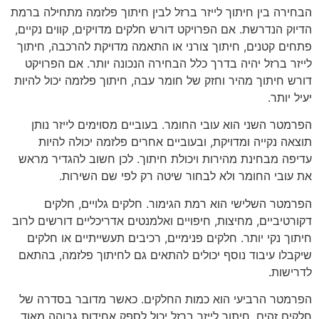
הבחירה בין חיתוך לייזר ברזל לבין חיתוך פלזמה מתחילה ברמת
הדיוק הנדרשת. אם הפרויקט דורש חלקים מדויקים, קווים נקיים,
פתחים קטנים, חיתוך צורני או התאמה מדויקת להרכבה, חיתוך
לייזר ברזל יהיה בדרך כלל הבחירה הנכונה יותר. אם הפרויקט
דורש חיתוך מהיר וחזק של חומר עבה, חיתוך פלזמה יכול להיות
יעיל יותר.
הפרמטר השני הוא עובי החומר. בעוביים מסוימים לייזר נותן
תוצאה נקייה ומדויקת, ובעוביים אחרים פלזמה יכולה להיות
עדיפה מבחינת מהירות ויכולת חיתוך. לכן חשוב להגדיר מראש
את עובי החומר ולא לבחור שיטה רק לפי שם השירות.
הפרמטר השלישי הוא רמת הגימור. חלקים גלויים, חלקים
דקורטיביים, מחיצות, חיפויים ואלמנטים אדריכליים דורשים לרוב
חיתוך נקי יותר. חלקים פנימיים, רכיבים תעשייתיים או חלקים
שיקבלו עיבוד נוסף יכולים להתאים גם לחיתוך פלזמה, בהתאם
לדרישות.
הפרמטר הרביעי הוא כמות החלקים. כאשר מדובר בסדרה של
חלקים זהים, חיתוך לייזר ברזל יכול לספק אחידות גבוהה מאוד.