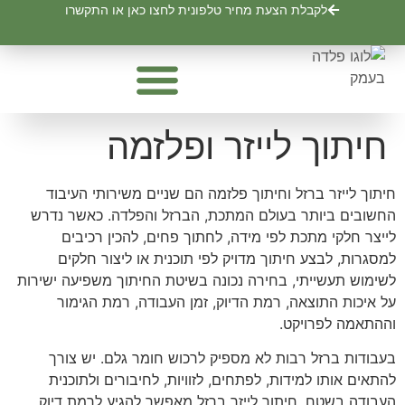
לתוכן
לקבלת הצעת מחיר טלפונית לחצו כאן או התקשרו
פח מגולוון שחור
איסכוריות ופנלים
פרופילים וצינורות
פחים מגולוונים – ערגול פחים אלומיניום
חיתוך לייזר ופלזמה
חיתוך לייזר ברזל וחיתוך פלזמה הם שניים משירותי העיבוד
החשובים ביותר בעולם המתכת, הברזל והפלדה. כאשר נדרש
לייצר חלקי מתכת לפי מידה, לחתוך פחים, להכין רכיבים
למסגרות, לבצע חיתוך מדויק לפי תוכנית או ליצור חלקים
לשימוש תעשייתי, בחירה נכונה בשיטת החיתוך משפיעה ישירות
על איכות התוצאה, רמת הדיוק, זמן העבודה, רמת הגימור
וההתאמה לפרויקט.
בעבודות ברזל רבות לא מספיק לרכוש חומר גלם. יש צורך
להתאים אותו למידות, לפתחים, לזוויות, לחיבורים ולתוכנית
העבודה בשטח. חיתוך לייזר ברזל מאפשר להגיע לרמת דיוק